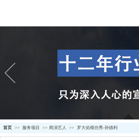
首页
>>
服务项目
>>
商演艺人
>>
罗大佑模仿秀-孙德利