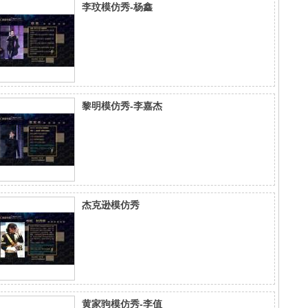
李玟模仿秀-杨鑫
黎明模仿秀-李嘉杰
杰克逊模仿秀
黄家驹模仿秀-李值